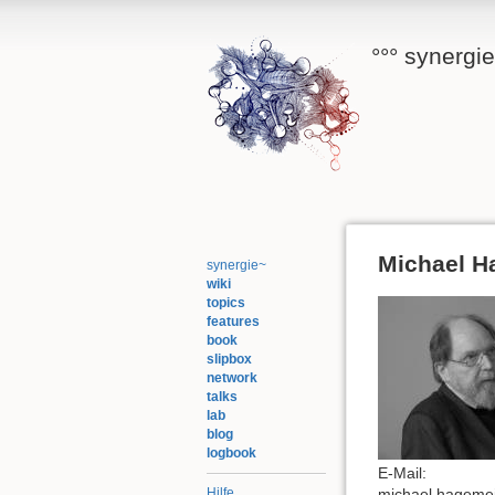
°°° synergi
Michael H
synergie~
wiki
topics
features
book
slipbox
network
talks
lab
blog
logbook
E-Mail:
michael.hageme
Hilfe