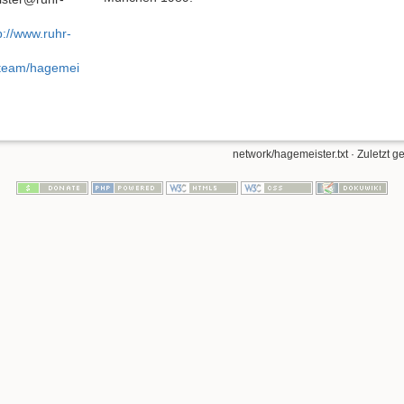
p://www.ruhr-
team/hagemei
network/hagemeister.txt
· Zuletzt g