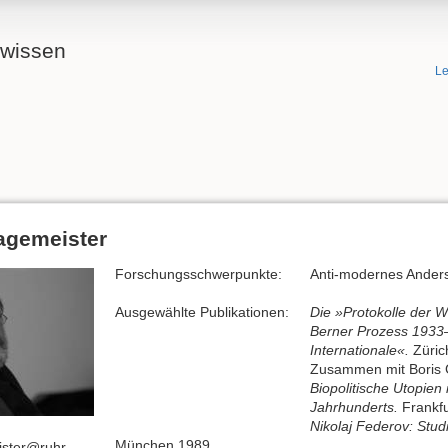
ewissen
Le
agemeister
Forschungsschwerpunkte:
Anti-modernes Ander
Ausgewählte Publikationen:
Die »Protokolle der W
Berner Prozess 1933–
Internationale«.
Züric
Zusammen mit Boris 
Biopolitische Utopien
Jahrhunderts.
Frankfu
Nikolaj Federov: Stu
München 1989.
ister@ruhr-