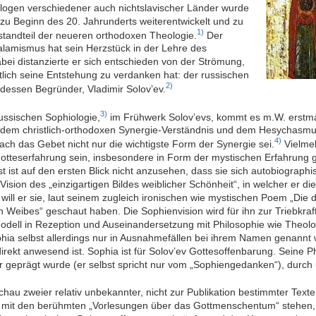
logen verschiedener auch nichtslavischer Länder wurde
zu Beginn des 20. Jahrunderts weiterentwickelt und zu
1)
standteil der neueren orthodoxen Theologie.
Der
lamismus hat sein Herzstück in der Lehre des
ei distanzierte er sich entschieden von der Strömung,
tlich seine Entstehung zu verdanken hat: der russischen
2)
dessen Begründer, Vladimir Solov’ev.
3)
ussischen Sophiologie,
im Frühwerk Solov’evs, kommt es m.W. erstma
 dem christlich-orthodoxen Synergie-Verständnis und dem Hesychasmus.
4)
ch das Gebet nicht nur die wichtigste Form der Synergie sei.
Vielmeh
tteserfahrung sein, insbesondere in Form der mystischen Erfahrung gö
st ist auf den ersten Blick nicht anzusehen, dass sie sich autobiograph
 Vision des „einzigartigen Bildes weiblicher Schönheit“, in welcher er 
 will er sie, laut seinem zugleich ironischen wie mystischen Poem „Die
 Weibes“ geschaut haben. Die Sophienvision wird für ihn zur Triebkra
dell in Rezeption und Auseinandersetzung mit Philosophie wie Theolog
ia selbst allerdings nur in Ausnahmefällen bei ihrem Namen genannt 
direkt anwesend ist. Sophia ist für Solov’ev Gottesoffenbarung. Seine P
 geprägt wurde (er selbst spricht nur vom „Sophiengedanken“), durch 
u zweier relativ unbekannter, nicht zur Publikation bestimmter Texte,
t den berühmten „Vorlesungen über das Gottmenschentum“ stehen, g