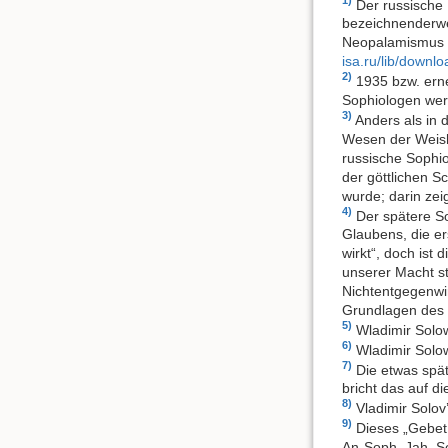
Der russische 
bezeichnenderwei
Neopalamismus fi
isa.ru/lib/down
2)
1935 bzw. erne
Sophiologen wer
3)
Anders als in 
Wesen der Weishe
russische Sophio
der göttlichen S
wurde; darin zei
4)
Der spätere So
Glaubens, die e
wirkt“, doch ist
unserer Macht s
Nichtentgegenwir
Grundlagen des L
5)
Wladimir Solo
6)
Wladimir Solo
7)
Die etwas spät
bricht das auf d
8)
Vladimir Solov
9)
Dieses „Gebet
An-Soph, Jah, So