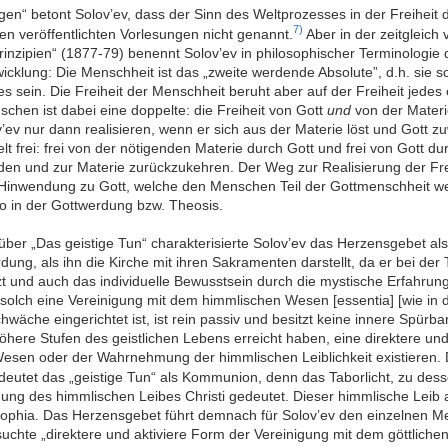
gen“ betont Solov’ev, dass der Sinn des Weltprozesses in der Freiheit 
7)
den veröffentlichten Vorlesungen nicht genannt.
Aber in der zeitgleich 
rinzipien“ (1877-79) benennt Solov’ev in philosophischer Terminologie d
cklung: Die Menschheit ist das „zweite werdende Absolute”, d.h. sie so
 sein. Die Freiheit der Menschheit beruht aber auf der Freiheit jedes
schen ist dabei eine doppelte: die Freiheit von Gott
und
von der Materi
ov’ev nur dann realisieren, wenn er sich aus der Materie löst und Gott 
lt frei: frei von der nötigenden Materie durch Gott und frei von Gott du
n und zur Materie zurückzukehren. Der Weg zur Realisierung der Freih
 Hinwendung zu Gott, welche den Menschen Teil der Gottmenschheit wer
lso in der Gottwerdung bzw. Theosis.
 über „Das geistige Tun“ charakterisierte Solov’ev das Herzensgebet a
ung, als ihn die Kirche mit ihren Sakramenten darstellt, da er bei der 
zt und auch das individuelle Bewusstsein durch die mystische Erfahru
h solch eine Vereinigung mit dem himmlischen Wesen [essentia] [wie in d
wäche eingerichtet ist, ist rein passiv und besitzt keine innere Spürba
here Stufen des geistlichen Lebens erreicht haben, eine direktere un
esen oder der Wahrnehmung der himmlischen Leiblichkeit existieren. D
deutet das „geistige Tun“ als Kommunion, denn das Taborlicht, zu dess
nung des himmlischen Leibes Christi gedeutet. Dieser himmlische Leib a
Sophia. Das Herzensgebet führt demnach für Solov’ev den einzelnen M
esuchte „direktere und aktiviere Form der Vereinigung mit dem göttli