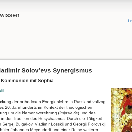
ewissen
Le
Vladimir Solov’evs Synergismus
s Kommunion mit Sophia
ahl
ckung der orthodoxen Energienlehre in Russland vollzog
es 20. Jahrhunderts im Kontext der theologischen
zung um die Namensverehrung (
imjaslavie
) und das
in der Tradition des Hesychasmus. Durch die Tätigkeit
n Sergej Bulgakov, Vladimir Losskij und Georgij Florovskij
hüler Johannes Meyendorff und einer Reihe weiterer