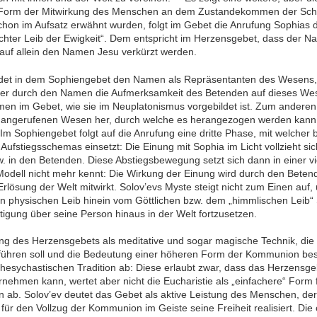
orm der Mitwirkung des Menschen an dem Zustandekommen der Schau
schon im Aufsatz erwähnt wurden, folgt im Gebet die Anrufung Sophias
ichter Leib der Ewigkeit“. Dem entspricht im Herzensgebet, dass der N
auf allein den Namen Jesu verkürzt werden.
det in dem Sophiengebet den Namen als Repräsentanten des Wesens, a
 er durch den Namen die Aufmerksamkeit des Betenden auf dieses Wese
en im Gebet, wie sie im Neuplatonismus vorgebildet ist. Zum anderen 
 angerufenen Wesen her, durch welche es herangezogen werden kan
m Sophiengebet folgt auf die Anrufung eine dritte Phase, mit welcher b
Aufstiegsschemas einsetzt: Die Einung mit Sophia im Licht vollzieht s
 in den Betenden. Diese Abstiegsbewegung setzt sich dann in einer vi
Modell nicht mehr kennt: Die Wirkung der Einung wird durch den Beten
rlösung der Welt mitwirkt. Solov’evs Myste steigt nicht zum Einen auf,
en physischen Leib hinein vom Göttlichen bzw. dem „himmlischen Leib“
tigung über seine Person hinaus in der Welt fortzusetzen.
ng des Herzensgebets als meditative und sogar magische Technik, die 
führen soll und die Bedeutung einer höheren Form der Kommunion besit
 hesychastischen Tradition ab: Diese erlaubt zwar, dass das Herzensgeb
hmen kann, wertet aber nicht die Eucharistie als „einfachere“ Form f
n ab. Solov’ev deutet das Gebet als aktive Leistung des Menschen, der
ür den Vollzug der Kommunion im Geiste seine Freiheit realisiert. Di