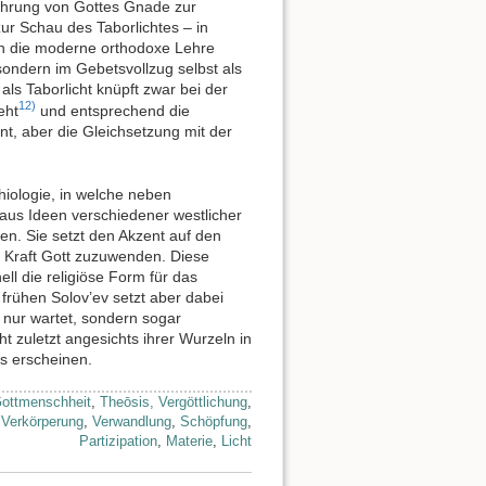
hrung von Gottes Gnade zur
ur Schau des Taborlichtes – in
ch die moderne orthodoxe Lehre
sondern im Gebetsvollzug selbst als
ls Taborlicht knüpft zwar bei der
12)
eht
und entsprechend die
nt, aber die Gleichsetzung mit der
hiologie, in welche neben
aus Ideen verschiedener westlicher
n. Sie setzt den Akzent auf den
r Kraft Gott zuzuwenden. Diese
ll die religiöse Form für das
frühen Solov’ev setzt aber dabei
 nur wartet, sondern sogar
 zuletzt angesichts ihrer Wurzeln in
s erscheinen.
ottmenschheit
,
Theōsis, Vergöttlichung
,
,
Verkörperung
,
Verwandlung
,
Schöpfung
,
Partizipation
,
Materie
,
Licht