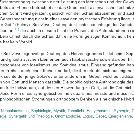
 Zusammenhang zwischen einer Leistung des Menschen und der Gewä
bets ab. Ebenso betrachtet sie das Gebet nicht als mystische Technik z
chen Schrift wird geraten, gänzlich von der Schau abzusehen, und au
 Gebetsbedeutung nicht in einer etwaigen mystischen Erfahrung liege, 
r Gott“ (Felmy). Solov’evs Deutung der Lichtschau infolge des Gebets a
11)
tion an,
die auch in diesem Licht die Präsenz des Auferstandenen si
 Leib Christi durch die Schau, d.h. eine Form geistiger Kommunion, ken
 hat kein Vorbild.
r Solov’evs eigenwillige Deutung des Herzensgebetes bildet seine Sop
und gnostizistischen Elementen auch kabbalistische sowie darüber hin
nsbesondere von Idealismus und Spätidealismus, Eingang gefunden habe
 Freiheit auch einer Technik bedarf, die ihm erlaubt, sich aus eigene
k suchte der junge Solov’ev unter anderem im Gebet, welches traditione
on Gott und Mensch darstellt. Die sophiologische Anthropologie des 
as freie Individuum, auf dessen Hinwendung zu Gott, auf die Gott nicht
Diese Form eines synergetischen Individualismus musste und muss nicht
 philosophischen Strömungen orthodoxem Denken als heidnische Hybri
,
Neopalamismus
,
Sophiologie
,
Mystik
,
Taborlicht
,
Hesychasmus
,
Synergie
,
G
rgie
,
Synergetik und Theologie
,
Onomatodoxie
,
Logos
,
Gebet
,
Energienlehre