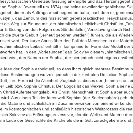
r hesychastischen Gebetsauffassung anknüpfte und das Herzensgebet 
 an Sophia“ (eventuell um 1874) und seine unvollendet gebliebene Ski
gebet, die er als Auftragsarbeit begonnen hatte, nachdem er, gemeins
pustyn’), das Zentrum des russischen gebetspraktischen Hesychasmus, 
 als Weg zur Einung mit „der himmlischen Leiblichkeit Christi“ im „Tabor
 Erlösung von den Folgen des Sündenfalls („Versklavung durch Nichtig
ch die zweite Geburt („erneut geboren werden“) führen, die als Wiede
risiert wird. Der kurze Abriss über den Fall des Menschen in die Mater
s „himmlischen Leibes“ enthält in komprimierter Form das Modell der 
tworfen hat. In den „Vorlesungen“ gab Solov’ev diesem „himmlischen Le
isiert wird, den Namen der Sophia, der hier jedoch nicht eigens erwähnt
ie Idee der Sophia aspektuell, so dass ihr zugleich mehrere Bestimmu
iese Bestimmungen wurzeln jedoch in der zentralen Definition Sophias a
Gott, ihre Form ist die Alleinheit. Zugleich ist dieses der „himmlische Lei
ser Leib bzw. Sophia Christus. Der Logos ist das
Wirken
, Sophia seine
h Christi Auferstehungsleib. Als Christi Menschheit ist Sophia aber auch
t wird. Aus einem Teil der Ideenwelt Sophias (der Seelensphäre) geht 
s die Materie und schließlich im Zusammenwirken von einend wirkende
e im kosmogonischen und schließlich historischen Weltprozess die rea
t sich Solov’ev als Erlösungsprozess vor, der die Welt samt Materie dur
t am Ende der Geschichte die Kirche als die in Gott zurückgekehrte un