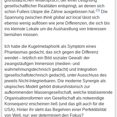
grundsätzlichen Widerspruch, der einer Leugnung
gesellschaftlicher Realitäten entspringt, an denen sich
10)
schon Fullers Utopie die Zähne ausgebissen hat.
Die
Spannung zwischen
think global act local
lässt sich
ebenso wenig auflösen wie jene Differenzen, die sich bis
ins kleinste Lokale um die Aushandlung von Interessen
bemühen müssen.
Ich habe die Kugelmetaphorik als Symptom eines
Phantasmas gedacht, das sich gegen die Differenz
wendet – letztlich ein Bild sozialer Gewalt: der
zwangsläufigen Immersion (medien- und
wahrnehmungstechnisch gedacht) und Integration
(gesellschaftstechnisch gedacht), unter Ausschluss des
jeweils Nicht-Integrierbaren. Die moderne Synergie als
utopisches Modell gehört diskurshistorisch zur
aufkommenden Massengesellschaft, welche totalisierende
Organisationsformen von Gesellschaft als notwendige
Konsequenz erscheinen ließ (und das gilt auch für die
USA). Hinter ihr steht das Begehren einer Perfektibilität
von Welt, nur: wer determiniert den Fokus?