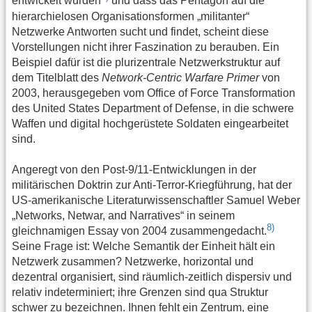
entwickelt wurden
und dass das Pentagon auf die
hierarchielosen Organisationsformen „militanter“
Netzwerke Antworten sucht und findet, scheint diese
Vorstellungen nicht ihrer Faszination zu berauben. Ein
Beispiel dafür ist die plurizentrale Netzwerkstruktur auf
dem Titelblatt des
Network-Centric Warfare Primer
von
2003, herausgegeben vom Office of Force Transformation
des United States Department of Defense, in die schwere
Waffen und digital hochgerüstete Soldaten eingearbeitet
sind.
Angeregt von den Post-9/11-Entwicklungen in der
militärischen Doktrin zur Anti-Terror-Kriegführung, hat der
US-amerikanische Literaturwissenschaftler Samuel Weber
„Networks, Netwar, and Narratives“ in seinem
8)
gleichnamigen Essay von 2004 zusammengedacht.
Seine Frage ist: Welche Semantik der Einheit hält ein
Netzwerk zusammen? Netzwerke, horizontal und
dezentral organisiert, sind räumlich-zeitlich dispersiv und
relativ indeterminiert; ihre Grenzen sind qua Struktur
schwer zu bezeichnen. Ihnen fehlt ein Zentrum, eine