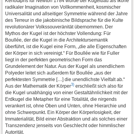
Kenotaphs für Newton 1784 wurde der Kugelbau als Ikone
radikaler Imagination von Vollkommenheit, kosmischer
Universalität und allseitiger Symmetrie während der Jahre
des Terreur in die jakobinische Bildsprache für die Kulte
revolutionärer Volkssouveränität übernommen. Der
Mythos der Kugel ist der höchster Vollendung: Für
Boullée, der die Kugel in die Architektursemantik
überführt, ist die Kugel eine Form, „die alle Eigenschaften
der Körper in sich vereinigt.“ Für Boullée wie für Fuller
liegt in der perfekten geometrischen Form das
Grundelement der Natur. Aus der Kugel als unendlichem
Polyeder leitet sich außerdem für Boullée „aus der
perfektesten Symmetrie […] die unendlichste Vielfalt ab.“
3)
Aus der Mathematik der Körper
erschließt sich also für
die Kugel unabhängig von einer Gestaltähnlichkeit mit der
Erdkugel die Metapher für eine Totalität, die nirgends
verankert ist, ohne Oben und Unten, ohne Hierarchie und
ohne Schwerpunkt. Ein Körper der Körperlosigkeit, der
Immaterialität, Bild einer Abstraktion und als solches einer
Transzendenz jenseits von Geschlecht oder himmlischer
Autorität.