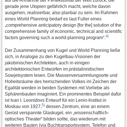
auf die Annahme der Perfektibilität der Welt zurück, die
gerade jene Utopien gefährlich macht, welche davon
ausgehen, realisierbar, also planbar zu sein. Im Rahmen
eines
World Planning
bedarf es laut Fuller eines
„comprehensive anticipatory design [for the] solution of the
comprehensive family of economic, technical and scientific
4)
factors governing such a world-planning program“.
Der Zusammenhang von Kugel und World Planning ließe
sich, in Analogie zu den Kugelbau-Visionen der
jakobinischen Architekten, auch in einigen
architektonischen Entwürfen im
prä
stalinistischen
Sowjetsystem lesen. Die Massenversammlungsorte und
Hoheitsräume des herrschenden Volkes im Zeichen der
Egalität werden in beiden Systemen mit Vorliebe als
Sphärenbauten imaginiert. Ein prominentes Beispiel dafür
ist Ivan I. Leonidovs Entwurf für ein Lenin-Institut in
5)
Moskau von 1927,
dessen Zentrum, eine an einem
Gerüst verspannte Glaskugel, ein „wissenschaftlich-
optisches Theater“ bilden sollte, das wiederum mit
weiteren Bauten (via Buchtransportsystem, Telefon und