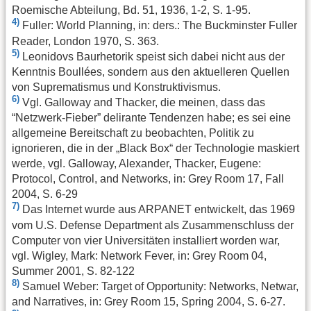
Roemische Abteilung, Bd. 51, 1936, 1-2, S. 1-95.
4)
Fuller: World Planning, in: ders.: The Buckminster Fuller
Reader, London 1970, S. 363.
5)
Leonidovs Baurhetorik speist sich dabei nicht aus der
Kenntnis Boullées, sondern aus den aktuelleren Quellen
von Suprematismus und Konstruktivismus.
6)
Vgl. Galloway and Thacker, die meinen, dass das
“Netzwerk-Fieber” delirante Tendenzen habe; es sei eine
allgemeine Bereitschaft zu beobachten, Politik zu
ignorieren, die in der „Black Box“ der Technologie maskiert
werde, vgl. Galloway, Alexander, Thacker, Eugene:
Protocol, Control, and Networks, in: Grey Room 17, Fall
2004, S. 6-29
7)
Das Internet wurde aus ARPANET entwickelt, das 1969
vom U.S. Defense Department als Zusammenschluss der
Computer von vier Universitäten installiert worden war,
vgl. Wigley, Mark: Network Fever, in: Grey Room 04,
Summer 2001, S. 82-122
8)
Samuel Weber: Target of Opportunity: Networks, Netwar,
and Narratives, in: Grey Room 15, Spring 2004, S. 6-27.