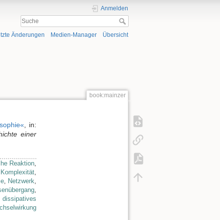
Anmelden
tzte Änderungen
Medien-Manager
Übersicht
book:mainzer
osophie«
, in:
ichte einer
he Reaktion
,
,
Komplexität
,
ie
,
Netzwerk
,
senübergang
,
,
dissipatives
chselwirkung