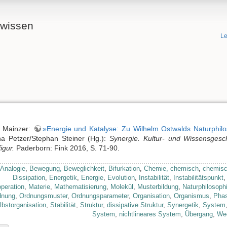
ewissen
Le
s Mainzer:
»Energie und Katalyse: Zu Wilhelm Ostwalds Naturphil
na Petzer/Stephan Steiner (Hg.):
Synergie. Kultur- und Wissensgesch
igur.
Paderborn: Fink 2016, S. 71-90.
Analogie
,
Bewegung, Beweglichkeit
,
Bifurkation
,
Chemie, chemisch
,
chemisc
Dissipation
,
Energetik
,
Energie
,
Evolution
,
Instabilität
,
Instabilitätspunkt
peration
,
Materie
,
Mathematisierung
,
Molekül
,
Musterbildung
,
Naturphilosoph
dnung
,
Ordnungsmuster
,
Ordnungsparameter
,
Organisation
,
Organismus
,
Pha
lbstorganisation
,
Stabilität
,
Struktur
,
dissipative Struktur
,
Synergetik
,
System
System
,
nichtlineares System
,
Übergang
,
We