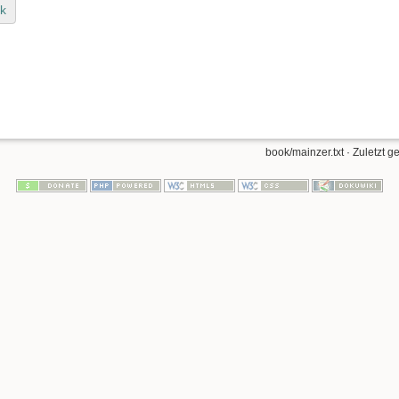
k
book/mainzer.txt
· Zuletzt g