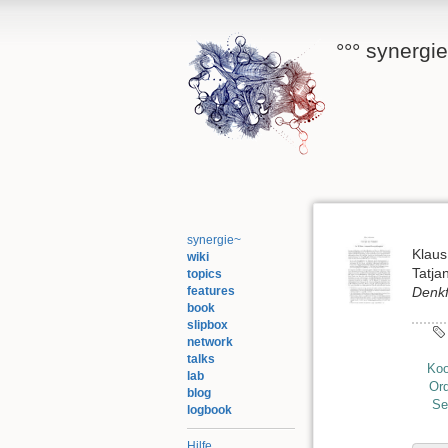
°°° synergi
synergie~
Klau
wiki
Tatja
topics
features
Denkf
book
slipbox
network
talks
Koo
lab
Or
blog
Se
logbook
Hilfe