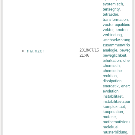
systemisch
,
tensegrity
,
tetraeder
,
transformation
,
vector-equilibrium
,
vektor
,
knoten
verbindung
,
wechselwirkung
,
zusammenwirken
2018/07/15
analogie
,
bewegun
mainzer
21:46
beweglichkeit
,
bifurkation
,
chemi
chemisch
,
chemische
reaktion
,
dissipation
,
energetik
,
energie
,
evolution
,
instabilitaet
,
instabilitaetspunkt
komplexitaet
,
kooperation
,
materie
,
mathematisierung
,
molekuel
,
musterbildung
,