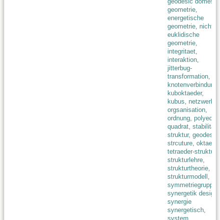
geodesic domes
,
geometrie
,
energetische
geometrie
,
nicht-
euklidische
geometrie
,
integritaet
,
interaktion
,
jitterbug-
transformation
,
knotenverbindung
,
kuboktaeder
,
kubus
,
netzwerk
,
orgsanisation
,
ordnung
,
polyeder
,
quadrat
,
stabilitaet
struktur
,
geodesic
strcuture
,
oktaeder
tetraeder-struktur
,
strukturlehre
,
strukturtheorie
,
strukturmodell
,
symmetriegruppe
,
synergetik design
,
synergie
synergetisch
,
system
,