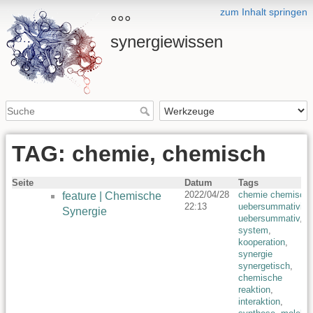
zum Inhalt springen
°°°
synergiewissen
TAG: chemie, chemisch
Seite
Datum
Tags
2022/04/28
chemie chemisch
,
feature | Chemische
22:13
uebersummativita
Synergie
uebersummativ
,
system
,
kooperation
,
synergie
synergetisch
,
chemische
reaktion
,
interaktion
,