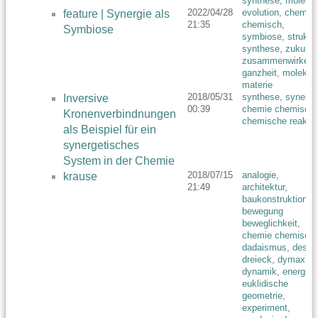
synthese
,
molekue
2022/04/28
evolution
,
chemie
feature | Synergie als
21:35
chemisch
,
Symbiose
symbiose
,
struktur
synthese
,
zukunft
zusammenwirken
,
ganzheit
,
molekue
materie
2018/05/31
synthese
,
synergi
Inversive
00:39
chemie chemisch
,
Kronenverbindnungen
chemische reaktio
als Beispiel für ein
synergetisches
System in der Chemie
2018/07/15
analogie
,
krause
21:49
architektur
,
baukonstruktion
,
bewegung
beweglichkeit
,
chemie chemisch
,
dadaismus
,
desig
dreieck
,
dymaxion
dynamik
,
energie
,
euklidische
geometrie
,
experiment
,