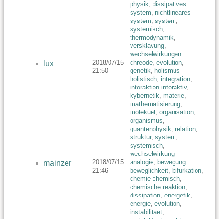
physik
,
dissipatives
system
,
nichtlineares
system
,
system
,
systemisch
,
thermodynamik
,
versklavung
,
wechselwirkungen
2018/07/15
chreode
,
evolution
,
lux
21:50
genetik
,
holismus
holistisch
,
integration
,
interaktion interaktiv
,
kybernetik
,
materie
,
mathematisierung
,
molekuel
,
organisation
,
organismus
,
quantenphysik
,
relation
,
struktur
,
system
,
systemisch
,
wechselwirkung
2018/07/15
analogie
,
bewegung
mainzer
21:46
beweglichkeit
,
bifurkation
,
chemie chemisch
,
chemische reaktion
,
dissipation
,
energetik
,
energie
,
evolution
,
instabilitaet
,