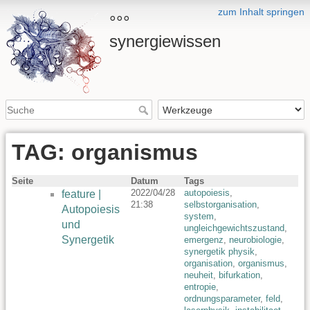
zum Inhalt springen
°°°
synergiewissen
TAG: organismus
Seite
Datum
Tags
2022/04/28
autopoiesis
,
feature |
21:38
selbstorganisation
,
Autopoiesis
system
,
und
ungleichgewichtszustand
,
Synergetik
emergenz
,
neurobiologie
,
synergetik physik
,
organisation
,
organismus
,
neuheit
,
bifurkation
,
entropie
,
ordnungsparameter
,
feld
,