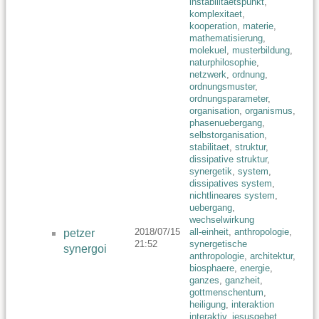
instabilitaetspunkt
,
komplexitaet
,
kooperation
,
materie
,
mathematisierung
,
molekuel
,
musterbildung
,
naturphilosophie
,
netzwerk
,
ordnung
,
ordnungsmuster
,
ordnungsparameter
,
organisation
,
organismus
,
phasenuebergang
,
selbstorganisation
,
stabilitaet
,
struktur
,
dissipative struktur
,
synergetik
,
system
,
dissipatives system
,
nichtlineares system
,
uebergang
,
wechselwirkung
2018/07/15
all-einheit
,
anthropologie
,
petzer
21:52
synergetische
synergoi
anthropologie
,
architektur
,
biosphaere
,
energie
,
ganzes
,
ganzheit
,
gottmenschentum
,
heiligung
,
interaktion
interaktiv
,
jesusgebet
,