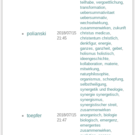
teilhabe
,
vergoettlichung
,
transformation
,
uebersummativitaet
uebersummativ
,
wechselwirkung
,
zusammenwirken
,
zukunft
2018/07/15
christus medicus
,
polianski
21:45
christentum christlich
,
denkfigur
,
energie
,
ganzes
,
ganzheit
,
gebet
,
holismus holistisch
,
ideengeschichte
,
kollaboration
,
materie
,
mitwirkung
,
naturphilosophie
,
organismus
,
schoepfung
,
selbstheiligung
,
synergetik und theologie
,
synergie synergetisch
,
synergismus
,
synergistischer streit
,
zusammenwirken
2018/07/15
anorganisch
,
biologie
toepfer
21:47
biologisch
,
emergenz
,
emergentes
zusammenwirken
,