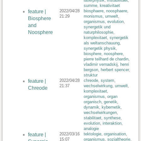
laserphysik
,
instabilitaet
,
summe
,
kreativitaet
2022/04/28
biosphaere
,
noosphaere
,
feature |
21:29
monismus
,
umwelt
,
Biosphere
organismus
,
evolution
,
and
synergetik und
Noosphere
naturphilosophie
,
komplexitaet
,
synergetik
als weltanschauung
,
synergetik physik
,
biosphere
,
noosphere
,
pierre teilhard de chardin
,
vladimir vernadskij
,
henri
bergson
,
herbert spencer
,
struktur
2022/04/28
chreode
,
system
,
feature |
21:37
wechselwirkung
,
umwelt
,
Chreode
komplexitaet
,
organismus
,
organ
organisch
,
genetik
,
dynamik
,
kybernetik
,
wechselwirkungen
,
stabilitaet
,
synthese
,
evolution
,
interaktion
,
analogie
2022/03/16
tektologie
,
organisation
,
feature |
15:07
organismus
,
sozialtheorie
,