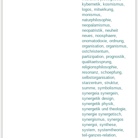
kybernetik
,
kosmismus
,
logos
,
mitwirkung
,
monismus
,
naturphilosophie
,
neopalamismus
,
neopatristik
,
neuheit
neues
,
noosphaere
,
onomatodoxie
,
ordnung
,
organisation
,
organismus
,
ostchristentum
,
partizipation
,
prognostik
,
qualitaetssprung
,
religionsphilosophie
,
resonanz
,
schoepfung
,
selbstorganisation
,
starzentum
,
struktur
,
summe
,
symbolismus
,
synergeia synergein
,
synergetik design
,
synergetik physik
,
synergetik und theologie
,
synergie synergetisch
,
synergismus
,
synergos
synergoi
,
synthese
,
system
,
systemtheorie
,
teil-ganzes-relation
,