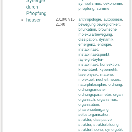
Synergie
symbolismus
,
oekonomie
,
durch
pfropfung
,
summe
Pfropfung
2018/07/15
anthropologie
,
autopoiese
,
heuser
21:48
bewegung beweglichkeit
,
bifurkation
,
brownsche
molekularbewegung
,
dissipation
,
dynamik
,
emergenz
,
entropie
,
instabilitaet
,
instabilitaetspunkt
,
rayleigh-taylor-
instabilitaet
,
konvektion
,
kreavititaet
,
kybernetik
,
laserphysik
,
materie
,
molekuel
,
neuheit neues
,
naturphilosophie
,
ordnung
,
ordnungsmuster
,
ordnungsparameter
,
organ
organisch
,
organismus
,
organisation
,
phasenuebergang
,
selbstorganisation
,
struktur
,
dissipative
struktur
,
strukturbildung
,
strukturtheorie
,
synergetik