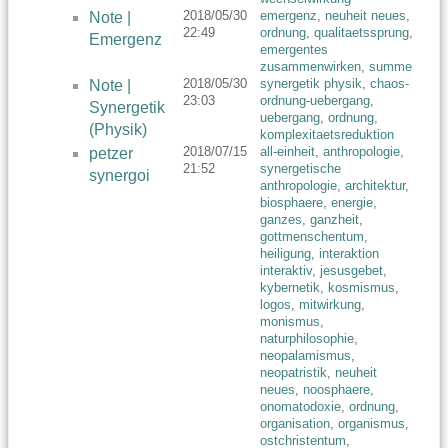
2018/05/30
emergenz
,
neuheit neues
,
Note |
22:49
ordnung
,
qualitaetssprung
,
Emergenz
emergentes
zusammenwirken
,
summe
2018/05/30
synergetik physik
,
chaos-
Note |
23:03
ordnung-uebergang
,
Synergetik
uebergang
,
ordnung
,
(Physik)
komplexitaetsreduktion
2018/07/15
all-einheit
,
anthropologie
,
petzer
21:52
synergetische
synergoi
anthropologie
,
architektur
,
biosphaere
,
energie
,
ganzes
,
ganzheit
,
gottmenschentum
,
heiligung
,
interaktion
interaktiv
,
jesusgebet
,
kybernetik
,
kosmismus
,
logos
,
mitwirkung
,
monismus
,
naturphilosophie
,
neopalamismus
,
neopatristik
,
neuheit
neues
,
noosphaere
,
onomatodoxie
,
ordnung
,
organisation
,
organismus
,
ostchristentum
,