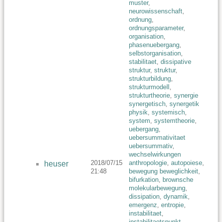
muster
,
neurowissenschaft
,
ordnung
,
ordnungsparameter
,
organisation
,
phasenuebergang
,
selbstorganisation
,
stabilitaet
,
dissipative
struktur
,
struktur
,
strukturbildung
,
strukturmodell
,
strukturtheorie
,
synergie
synergetisch
,
synergetik
physik
,
systemisch
,
system
,
systemtheorie
,
uebergang
,
uebersummativitaet
uebersummativ
,
wechselwirkungen
2018/07/15
anthropologie
,
autopoiese
,
heuser
21:48
bewegung beweglichkeit
,
bifurkation
,
brownsche
molekularbewegung
,
dissipation
,
dynamik
,
emergenz
,
entropie
,
instabilitaet
,
instabilitaetspunkt
,