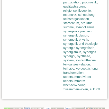
partizipation
,
prognostik
,
qualitaetssprung
,
religionsphilosophie
,
resonanz
,
schoepfung
,
selbstorganisation
,
starzentum
,
struktur
,
summe
,
symbolismus
,
synergeia synergein
,
synergetik design
,
synergetik physik
,
synergetik und theologie
,
synergie synergetisch
,
synergismus
,
synergos
synergoi
,
synthese
,
system
,
systemtheorie
,
teil-ganzes-relation
,
teilhabe
,
vergoettlichung
,
transformation
,
uebersummativitaet
uebersummativ
,
wechselwirkung
,
zusammenwirken
,
zukunft