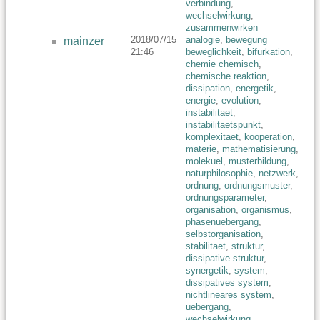
verbindung
,
wechselwirkung
,
zusammenwirken
2018/07/15
analogie
,
bewegung
mainzer
21:46
beweglichkeit
,
bifurkation
,
chemie chemisch
,
chemische reaktion
,
dissipation
,
energetik
,
energie
,
evolution
,
instabilitaet
,
instabilitaetspunkt
,
komplexitaet
,
kooperation
,
materie
,
mathematisierung
,
molekuel
,
musterbildung
,
naturphilosophie
,
netzwerk
,
ordnung
,
ordnungsmuster
,
ordnungsparameter
,
organisation
,
organismus
,
phasenuebergang
,
selbstorganisation
,
stabilitaet
,
struktur
,
dissipative struktur
,
synergetik
,
system
,
dissipatives system
,
nichtlineares system
,
uebergang
,
wechselwirkung