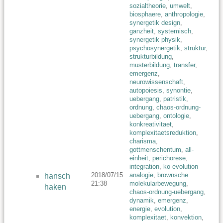
sozialtheorie
,
umwelt
,
biosphaere
,
anthropologie
,
synergetik design
,
ganzheit
,
systemisch
,
synergetik physik
,
psychosynergetik
,
struktur
,
strukturbildung
,
musterbildung
,
transfer
,
emergenz
,
neurowissenschaft
,
autopoiesis
,
synontie
,
uebergang
,
patristik
,
ordnung
,
chaos-ordnung-
uebergang
,
ontologie
,
konkreativitaet
,
komplexitaetsreduktion
,
charisma
,
gottmenschentum
,
all-
einheit
,
perichorese
,
integration
,
ko-evolution
2018/07/15
analogie
,
brownsche
hansch
21:38
molekularbewegung
,
haken
chaos-ordnung-uebergang
,
dynamik
,
emergenz
,
energie
,
evolution
,
komplexitaet
,
konvektion
,