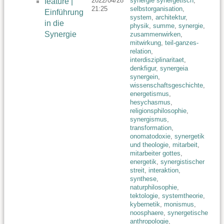
2022/04/28
synergie synergetisch
,
feature |
21:25
selbstorganisation
,
Einführung
system
,
architektur
,
in die
physik
,
summe
,
synergie
,
Synergie
zusammenwirken
,
mitwirkung
,
teil-ganzes-
relation
,
interdisziplinaritaet
,
denkfigur
,
synergeia
synergein
,
wissenschaftsgeschichte
,
energetismus
,
hesychasmus
,
religionsphilosophie
,
synergismus
,
transformation
,
onomatodoxie
,
synergetik
und theologie
,
mitarbeit
,
mitarbeiter gottes
,
energetik
,
synergistischer
streit
,
interaktion
,
synthese
,
naturphilosophie
,
tektologie
,
systemtheorie
,
kybernetik
,
monismus
,
noosphaere
,
synergetische
anthropologie
,