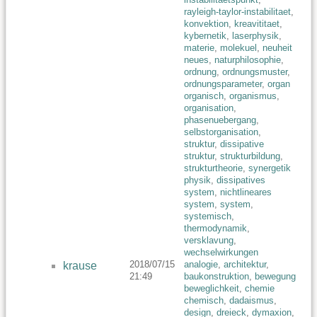
rayleigh-taylor-instabilitaet
,
konvektion
,
kreavititaet
,
kybernetik
,
laserphysik
,
materie
,
molekuel
,
neuheit
neues
,
naturphilosophie
,
ordnung
,
ordnungsmuster
,
ordnungsparameter
,
organ
organisch
,
organismus
,
organisation
,
phasenuebergang
,
selbstorganisation
,
struktur
,
dissipative
struktur
,
strukturbildung
,
strukturtheorie
,
synergetik
physik
,
dissipatives
system
,
nichtlineares
system
,
system
,
systemisch
,
thermodynamik
,
versklavung
,
wechselwirkungen
2018/07/15
analogie
,
architektur
,
krause
21:49
baukonstruktion
,
bewegung
beweglichkeit
,
chemie
chemisch
,
dadaismus
,
design
,
dreieck
,
dymaxion
,