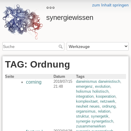
zum Inhalt springen
°°°
synergiewissen
TAG: Ordnung
Seite
Datum
Tags
2018/07/15
darwinismus darwinistisch
,
corning
21:48
emergenz
,
evolution
,
holismus holistisch
,
integration
,
kooperation
,
komplexitaet
,
netzwerk
,
neuheit neues
,
ordnung
,
organsimus
,
relation
,
struktur
,
synergetik
,
synergie synergetisch
,
zusammenwirken