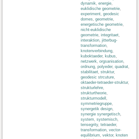
dynamik
,
energie
,
euklidische geometrie
,
experiment
,
geodesic
domes
,
geometrie
,
energetische geometrie
,
nicht-euklidische
geometrie
,
integritaet
,
interaktion
,
jitterbug-
transformation
,
knotenverbindung
,
kuboktaeder
,
kubus
,
netzwerk
,
orgsanisation
,
ordnung
,
polyeder
,
quadrat
,
stabilitaet
,
struktur
,
geodesic strcuture
,
oktaeder-tetraeder-struktur
,
strukturlehre
,
strukturtheorie
,
strukturmodell
,
symmetriegruppe
,
synergetik design
,
synergie synergetisch
,
system
,
systemisch
,
tensegrity
,
tetraeder
,
transformation
,
vector-
equilibrium
,
vektor
,
knoten