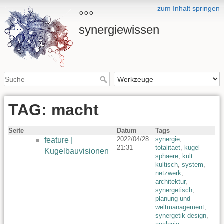
zum Inhalt springen
°°°
synergiewissen
TAG: macht
Seite
Datum
Tags
2022/04/28
synergie
,
feature |
21:31
totalitaet
,
kugel
Kugelbauvisionen
sphaere
,
kult
kultisch
,
system
,
netzwerk
,
architektur
,
synergetisch
,
planung und
weltmanagement
,
synergetik design
,