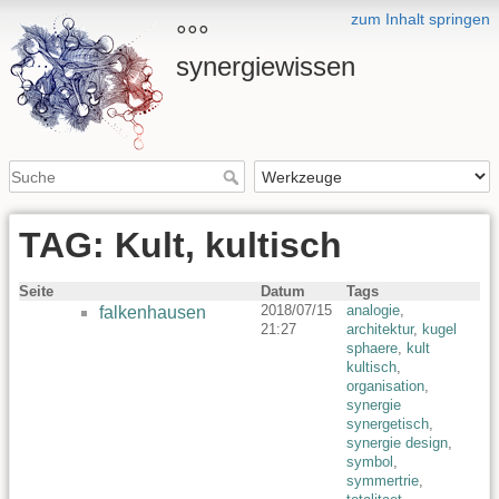
zum Inhalt springen
°°°
synergiewissen
TAG: Kult, kultisch
Seite
Datum
Tags
2018/07/15
analogie
,
falkenhausen
21:27
architektur
,
kugel
sphaere
,
kult
kultisch
,
organisation
,
synergie
synergetisch
,
synergie design
,
symbol
,
symmertrie
,