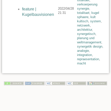
totalitaet
,
verkoerperung
2022/04/28
synergie
,
feature |
21:31
totalitaet
,
kugel
Kugelbauvisionen
sphaere
,
kult
kultisch
,
system
,
netzwerk
,
architektur
,
synergetisch
,
planung und
weltmanagement
,
synergetik design
,
analogie
,
integration
,
repraesentation
,
macht