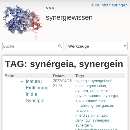
zum Inhalt springen
°°°
synergiewissen
TAG: synérgeia, synergein
Seite
Datum
Tags
2022/04/28
synergie synergetisch
,
feature |
21:25
selbstorganisation
,
Einführung
system
,
architektur
,
in die
physik
,
summe
,
synergie
,
Synergie
zusammenwirken
,
mitwirkung
,
teil-ganzes-
relation
,
interdisziplinaritaet
,
denkfigur
,
synergeia
synergein
,