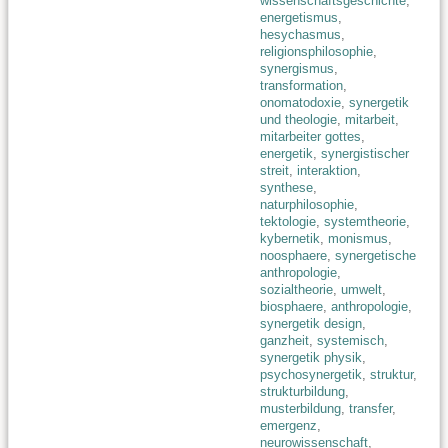
wissenschaftsgeschichte
,
energetismus
,
hesychasmus
,
religionsphilosophie
,
synergismus
,
transformation
,
onomatodoxie
,
synergetik
und theologie
,
mitarbeit
,
mitarbeiter gottes
,
energetik
,
synergistischer
streit
,
interaktion
,
synthese
,
naturphilosophie
,
tektologie
,
systemtheorie
,
kybernetik
,
monismus
,
noosphaere
,
synergetische
anthropologie
,
sozialtheorie
,
umwelt
,
biosphaere
,
anthropologie
,
synergetik design
,
ganzheit
,
systemisch
,
synergetik physik
,
psychosynergetik
,
struktur
,
strukturbildung
,
musterbildung
,
transfer
,
emergenz
,
neurowissenschaft
,