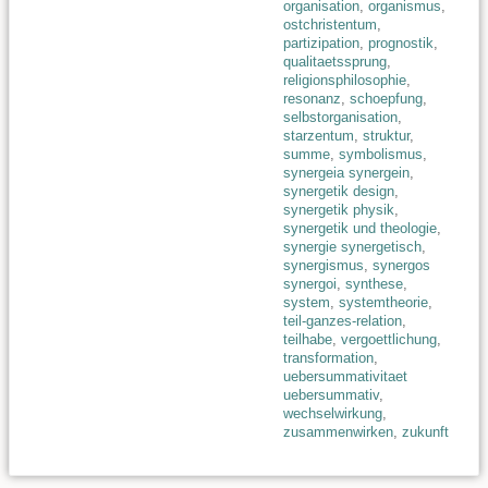
organisation
,
organismus
,
ostchristentum
,
partizipation
,
prognostik
,
qualitaetssprung
,
religionsphilosophie
,
resonanz
,
schoepfung
,
selbstorganisation
,
starzentum
,
struktur
,
summe
,
symbolismus
,
synergeia synergein
,
synergetik design
,
synergetik physik
,
synergetik und theologie
,
synergie synergetisch
,
synergismus
,
synergos
synergoi
,
synthese
,
system
,
systemtheorie
,
teil-ganzes-relation
,
teilhabe
,
vergoettlichung
,
transformation
,
uebersummativitaet
uebersummativ
,
wechselwirkung
,
zusammenwirken
,
zukunft