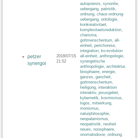
autopoiesis
,
synontie
,
uebergang
,
patristik
,
ordnung
,
chaos-ordnung-
uebergang
,
ontologie
,
konkreativitaet
,
komplexitaetsreduktion
,
charisma
,
gottmenschentum
,
all-
einheit
,
perichorese
,
integration
,
ko-evolution
2018/07/15
all-einheit
,
anthropologie
,
petzer
21:52
synergetische
synergoi
anthropologie
,
architektur
,
biosphaere
,
energie
,
ganzes
,
ganzheit
,
gottmenschentum
,
heiligung
,
interaktion
interaktiv
,
jesusgebet
,
kybernetik
,
kosmismus
,
logos
,
mitwirkung
,
monismus
,
naturphilosophie
,
neopalamismus
,
neopatristik
,
neuheit
neues
,
noosphaere
,
onomatodoxie
,
ordnung
,