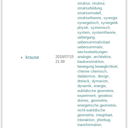
struktur
,
struktur
,
strukturbildung
,
strukturmodell
,
strukturtheorie
,
synergie
synergetisch
,
synergetik
physik
,
systemisch
,
system
,
systemtheorie
,
uebergang
,
uebersummativitaet
uebersummativ
,
wechselwirkungen
2018/07/15
analogie
,
architektur
,
krause
21:49
baukonstruktion
,
bewegung beweglichkeit
,
chemie chemisch
,
dadaismus
,
design
,
dreieck
,
dymaxion
,
dynamik
,
energie
,
euklidische geometrie
,
experiment
,
geodesic
domes
,
geometrie
,
energetische geometrie
,
nicht-euklidische
geometrie
,
integritaet
,
interaktion
,
jitterbug-
transformation
,