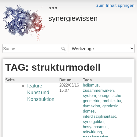
zum Inhalt springen
°°°
synergiewissen
TAG: strukturmodell
Seite
Datum
Tags
2022/03/16
holismus
,
feature |
15:07
zusammenwirken
,
Kunst und
system
,
energetische
Konstruktion
geometrie
,
architektur
,
dymaxion
,
geodesic
domes
,
interdisziplinaritaet
,
synergetiker
,
hesychasmus
,
mitwirkung
,