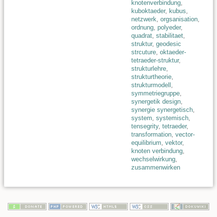
knotenverbindung
,
kuboktaeder
,
kubus
,
netzwerk
,
orgsanisation
,
ordnung
,
polyeder
,
quadrat
,
stabilitaet
,
struktur
,
geodesic
strcuture
,
oktaeder-
tetraeder-struktur
,
strukturlehre
,
strukturtheorie
,
strukturmodell
,
symmetriegruppe
,
synergetik design
,
synergie synergetisch
,
system
,
systemisch
,
tensegrity
,
tetraeder
,
transformation
,
vector-
equilibrium
,
vektor
,
knoten verbindung
,
wechselwirkung
,
zusammenwirken