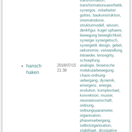
transformation
,
transformationsaesthetik
,
synergos
,
mitarbeiter
gottes
,
baukonstruktion
,
onomatodoxie
,
strukturmodell
,
wissen
,
denkfigur
,
kugel sphaere
,
bewegung beweglichkeit
,
synergie synergetisch
,
synergetik design
,
gebet
,
oekonomie
,
verwandlung
,
tetraeder
,
tensegrity
,
schoepfung
2018/07/15
analogie
,
brownsche
hansch
21:38
molekularbewegung
,
haken
chaos-ordnung-
uebergang
,
dynamik
,
emergenz
,
energie
,
evolution
,
komplexitaet
,
konvektion
,
muster
,
neurowissenschaft
,
ordnung
,
ordnungsparameter
,
organisation
,
phasenuebergang
,
selbstorganisation
,
stabilitaet
,
dissipative