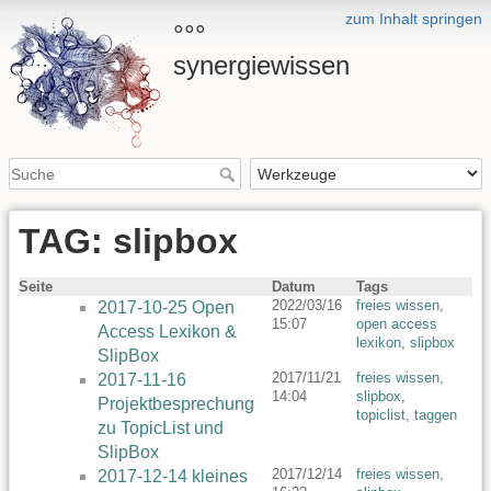
zum Inhalt springen
°°°
synergiewissen
TAG: slipbox
Seite
Datum
Tags
2022/03/16
freies wissen
,
2017-10-25 Open
15:07
open access
Access Lexikon &
lexikon
,
slipbox
SlipBox
2017/11/21
freies wissen
,
2017-11-16
14:04
slipbox
,
Projektbesprechung
topiclist
,
taggen
zu TopicList und
SlipBox
2017/12/14
freies wissen
,
2017-12-14 kleines