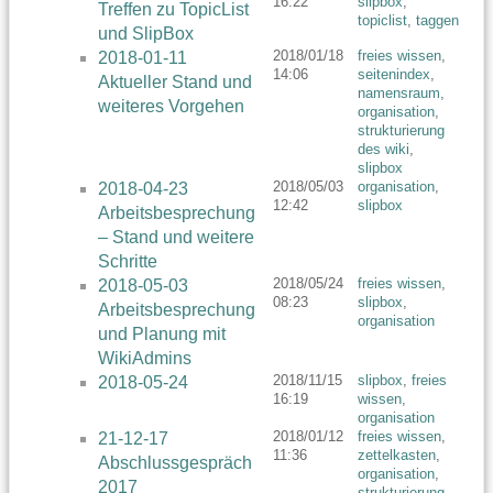
16:22
slipbox
,
Treffen zu TopicList
topiclist
,
taggen
und SlipBox
2018/01/18
freies wissen
,
2018-01-11
14:06
seitenindex
,
Aktueller Stand und
namensraum
,
weiteres Vorgehen
organisation
,
strukturierung
des wiki
,
slipbox
2018/05/03
organisation
,
2018-04-23
12:42
slipbox
Arbeitsbesprechung
– Stand und weitere
Schritte
2018/05/24
freies wissen
,
2018-05-03
08:23
slipbox
,
Arbeitsbesprechung
organisation
und Planung mit
WikiAdmins
2018/11/15
slipbox
,
freies
2018-05-24
16:19
wissen
,
organisation
2018/01/12
freies wissen
,
21-12-17
11:36
zettelkasten
,
Abschlussgespräch
organisation
,
2017
strukturierung