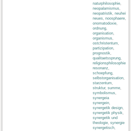
naturphilosophie
,
neopalamismus
,
neopatristik
,
neuheit
neues
,
noosphaere
,
onomatodoxie
,
ordnung
,
organisation
,
organismus
,
ostchristentum
,
partizipation
,
prognostik
,
qualitaetssprung
,
religionsphilosophie
,
resonanz
,
schoepfung
,
selbstorganisation
,
starzentum
,
struktur
,
summe
,
symbolismus
,
synergeia
synergein
,
synergetik design
,
synergetik physik
,
synergetik und
theologie
,
synergie
synergetisch
,