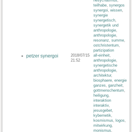
hesychasmus
,
teilhabe
,
synergos
synergoi
,
wissen
,
synergie
synergetisch
,
synergetik und
anthropologie
,
anthropologie
,
resonanz
,
summe
,
ostchristentum
,
partizipation
2018/07/15
all-einheit
,
petzer synergoi
21:52
anthropologie
,
synergetische
anthropologie
,
architektur
,
biosphaere
,
energie
,
ganzes
,
ganzheit
,
gottmenschentum
,
heiligung
,
interaktion
interaktiv
,
jesusgebet
,
kybernetik
,
kosmismus
,
logos
,
mitwirkung
,
monismus
,