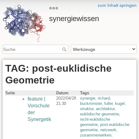
zum Inhalt springen
°°°
synergiewissen
TAG: post-euklidische
Geometrie
Seite
Datum
Tags
2022/04/28
synergie
,
richard
,
feature |
21:30
buckminster
,
fuller
,
kugel
,
Vorschule
struktur
,
architektur
,
der
euklidische geometrie
,
Synergetik
nicht-euklidische
geometrie
,
post-euklidische
geometrie
,
netzwerk
,
zusammenwirken
,