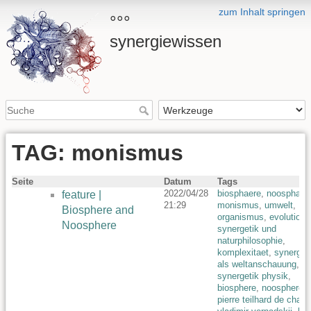
zum Inhalt springen
°°°
synergiewissen
TAG: monismus
Seite
Datum
Tags
2022/04/28
biosphaere
,
noosphaer
feature |
21:29
monismus
,
umwelt
,
Biosphere and
organismus
,
evolution
,
Noosphere
synergetik und
naturphilosophie
,
komplexitaet
,
synerget
als weltanschauung
,
synergetik physik
,
biosphere
,
noosphere
,
pierre teilhard de chard