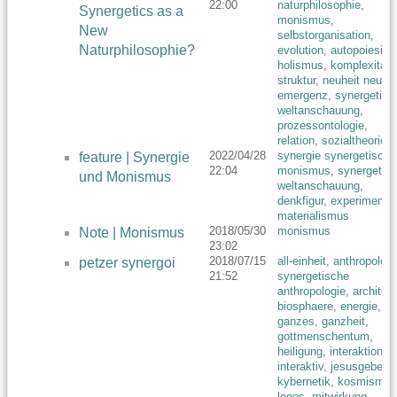
22:00
naturphilosophie
,
Synergetics as a
monismus
,
New
selbstorganisation
,
Naturphilosophie?
evolution
,
autopoiesis
,
holismus
,
komplexitaet
struktur
,
neuheit neues
emergenz
,
synergetik a
weltanschauung
,
prozessontologie
,
relation
,
sozialtheorie
2022/04/28
synergie synergetisch
,
feature | Synergie
22:04
monismus
,
synergetik 
und Monismus
weltanschauung
,
denkfigur
,
experiment
,
materialismus
2018/05/30
monismus
Note | Monismus
23:02
2018/07/15
all-einheit
,
anthropologi
petzer synergoi
21:52
synergetische
anthropologie
,
architekt
biosphaere
,
energie
,
ganzes
,
ganzheit
,
gottmenschentum
,
heiligung
,
interaktion
interaktiv
,
jesusgebet
,
kybernetik
,
kosmismus
logos
,
mitwirkung
,