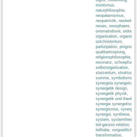
monismus
,
naturphilosophie
,
neopalamismus
,
neopatristik
,
neuheit
neues
,
noosphaere
,
onomatodoxie
,
ordnung
organisation
,
organism
ostchristentum
,
partizipation
,
prognosti
qualitaetssprung
,
religionsphilosophie
,
resonanz
,
schoepfung
,
selbstorganisation
,
starzentum
,
struktur
,
summe
,
symbolismus
,
synergeia synergein
,
synergetik design
,
synergetik physik
,
synergetik und theolog
synergie synergetisch
,
synergismus
,
synergos
synergoi
,
synthese
,
system
,
systemtheorie
teil-ganzes-relation
,
teilhabe
,
vergoettlichu
transformation
,