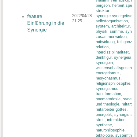
vladimir vernadskij
,
hen
bergson
,
herbert spenc
struktur
2022/04/28
synergie synergetisch
,
feature |
21:25
selbstorganisation
,
Einführung in die
system
,
architektur
,
Synergie
physik
,
summe
,
synerg
zusammenwirken
,
mitwirkung
,
teil-ganzes
relation
,
interdisziplinaritaet
,
denkfigur
,
synergeia
synergein
,
wissenschaftsgeschich
energetismus
,
hesychasmus
,
religionsphilosophie
,
synergismus
,
transformation
,
onomatodoxie
,
synerge
und theologie
,
mitarbeit
mitarbeiter gottes
,
energetik
,
synergistisc
streit
,
interaktion
,
synthese
,
naturphilosophie
,
tektologie
,
systemtheor