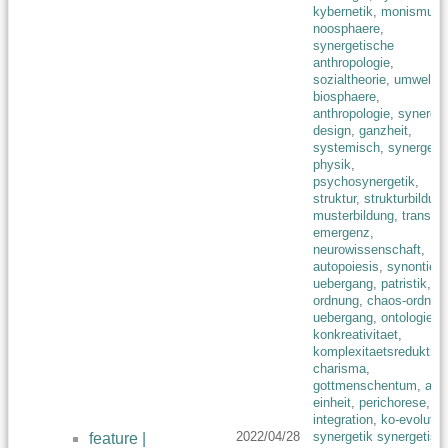
kybernetik
,
monismus
,
noosphaere
,
synergetische
anthropologie
,
sozialtheorie
,
umwelt
,
biosphaere
,
anthropologie
,
synerget
design
,
ganzheit
,
systemisch
,
synergetik
physik
,
psychosynergetik
,
struktur
,
strukturbildun
musterbildung
,
transfer
emergenz
,
neurowissenschaft
,
autopoiesis
,
synontie
,
uebergang
,
patristik
,
ordnung
,
chaos-ordnun
uebergang
,
ontologie
,
konkreativitaet
,
komplexitaetsreduktion
charisma
,
gottmenschentum
,
all-
einheit
,
perichorese
,
integration
,
ko-evolutio
2022/04/28
synergetik synergetisc
feature |