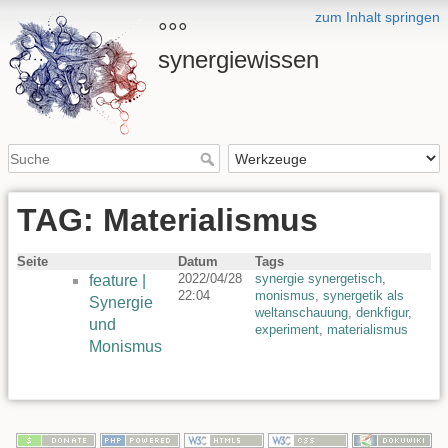
zum Inhalt springen
°°°
synergiewissen
TAG: Materialismus
Seite
Datum
Tags
2022/04/28
synergie synergetisch
,
feature |
22:04
monismus
,
synergetik als
Synergie
weltanschauung
,
denkfigur
,
und
experiment
,
materialismus
Monismus