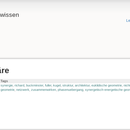
ewissen
Le
äre
Tags
synergie
,
richard
,
buckminster
,
fuller
,
kugel
,
struktur
,
architektur
,
euklidische geometrie
,
nich
geometrie
,
netzwerk
,
zusammenwirken
,
phasenuebergang
,
synergetisch-energetische geo