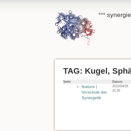
°°° synergi
TAG: Kugel, Sph
Seite
Datum
feature |
2022/04/28
21:30
Vorschule der
Synergetik