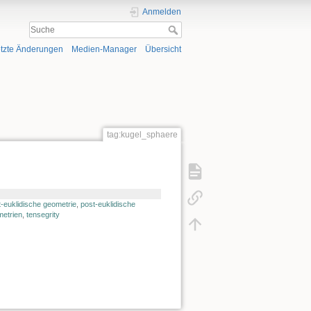
Anmelden
tzte Änderungen
Medien-Manager
Übersicht
tag:kugel_sphaere
t-euklidische geometrie
,
post-euklidische
metrien
,
tensegrity