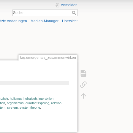
Anmelden
tzte Änderungen
Medien-Manager
Übersicht
tag:emergentes_zusammenwirken
nzheit
,
holismus holistisch
,
interaktion
tion
,
organismus
,
qualitaetssprung
,
relation
,
tem
,
system
,
systemtheorie
,