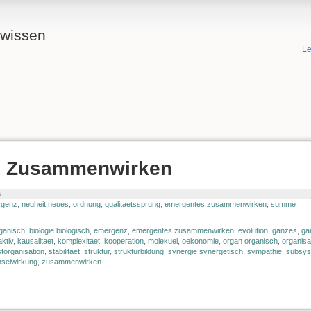
ewissen
Le
s Zusammenwirken
s
rgenz
,
neuheit neues
,
ordnung
,
qualitaetssprung
,
emergentes zusammenwirken
,
summe
ganisch
,
biologie biologisch
,
emergenz
,
emergentes zusammenwirken
,
evolution
,
ganzes
,
ga
aktiv
,
kausalitaet
,
komplexitaet
,
kooperation
,
molekuel
,
oekonomie
,
organ organisch
,
organisa
storganisation
,
stabilitaet
,
struktur
,
strukturbildung
,
synergie synergetisch
,
sympathie
,
subsys
selwirkung
,
zusammenwirken