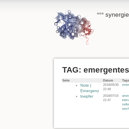
°°° synergi
TAG: emergente
Seite
Datum
Tag
Note |
2018/05/30
eme
22:49
Emergenz
toepfer
2018/07/15
anor
21:47
inter
selb
wech