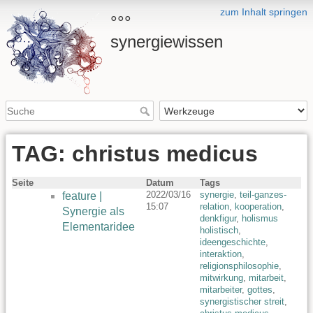
zum Inhalt springen
°°°
synergiewissen
TAG: christus medicus
Seite
Datum
Tags
2022/03/16
synergie
,
teil-ganzes-
feature |
15:07
relation
,
kooperation
,
Synergie als
denkfigur
,
holismus
Elementaridee
holistisch
,
ideengeschichte
,
interaktion
,
religionsphilosophie
,
mitwirkung
,
mitarbeit
,
mitarbeiter
,
gottes
,
synergistischer streit
,