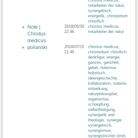
christus medicus
,
mitarbeiter der natur
,
synergetisch
,
energetik
,
christentum
christlich
2018/05/30
christus medicus
,
Note |
22:46
mitarbeiter der natur
Christus
medicus
2018/07/15
christus medicus
,
polianski
21:45
christentum christlich
,
denkfigur
,
energie
,
ganzes
,
ganzheit
,
gebet
,
holismus
holistisch
,
ideengeschichte
,
kollaboration
,
materie
,
mitwirkung
,
naturphilosophie
,
organismus
,
schoepfung
,
selbstheiligung
,
synergetik und
theologie
,
synergie
synergetisch
,
synergismus
,
synergistischer streit
,