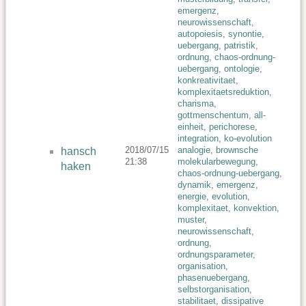
emergenz
,
neurowissenschaft
,
autopoiesis
,
synontie
,
uebergang
,
patristik
,
ordnung
,
chaos-ordnung-
uebergang
,
ontologie
,
konkreativitaet
,
komplexitaetsreduktion
,
charisma
,
gottmenschentum
,
all-
einheit
,
perichorese
,
integration
,
ko-evolution
2018/07/15
analogie
,
brownsche
hansch
21:38
molekularbewegung
,
haken
chaos-ordnung-uebergang
,
dynamik
,
emergenz
,
energie
,
evolution
,
komplexitaet
,
konvektion
,
muster
,
neurowissenschaft
,
ordnung
,
ordnungsparameter
,
organisation
,
phasenuebergang
,
selbstorganisation
,
stabilitaet
,
dissipative