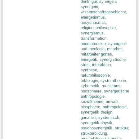
denkfigur
,
synergeia
synergein
,
wissenschaftsgeschichte
,
energetismus
,
hesychasmus
,
religionsphilosophie
,
synergismus
,
transformation
,
onomatodoxie
,
synergetik
und theologie
,
mitarbeit
,
mitarbeiter gottes
,
energetik
,
synergistischer
streit
,
interaktion
,
synthese
,
naturphilosophie
,
tektologie
,
systemtheorie
,
kybernetik
,
monismus
,
noosphaere
,
synergetische
anthropologie
,
sozialtheorie
,
umwelt
,
biosphaere
,
anthropologie
,
synergetik design
,
ganzheit
,
systemisch
,
synergetik physik
,
psychosynergetik
,
struktur
,
strukturbildung
,
musterbildung
,
transfer
,