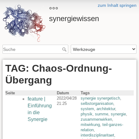
zum Inhalt springen
°°°
synergiewissen
TAG: Chaos-Ordnung-
Übergang
Seite
Datum
Tags
2022/04/28
synergie synergetisch
,
feature |
21:25
selbstorganisation
,
Einführung
system
,
architektur
,
in die
physik
,
summe
,
synergie
,
Synergie
zusammenwirken
,
mitwirkung
,
teil-ganzes-
relation
,
interdisziplinaritaet
,