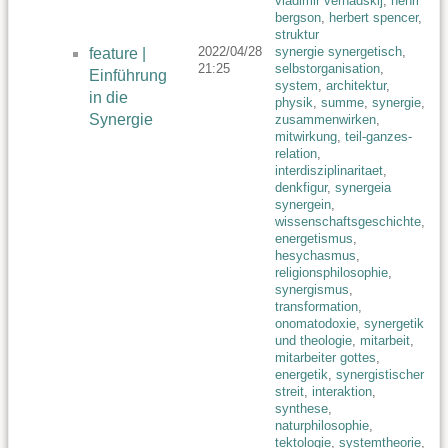
vladimir vernadskij
,
henri
bergson
,
herbert spencer
,
struktur
2022/04/28
synergie synergetisch
,
feature |
21:25
selbstorganisation
,
Einführung
system
,
architektur
,
in die
physik
,
summe
,
synergie
,
Synergie
zusammenwirken
,
mitwirkung
,
teil-ganzes-
relation
,
interdisziplinaritaet
,
denkfigur
,
synergeia
synergein
,
wissenschaftsgeschichte
,
energetismus
,
hesychasmus
,
religionsphilosophie
,
synergismus
,
transformation
,
onomatodoxie
,
synergetik
und theologie
,
mitarbeit
,
mitarbeiter gottes
,
energetik
,
synergistischer
streit
,
interaktion
,
synthese
,
naturphilosophie
,
tektologie
,
systemtheorie
,