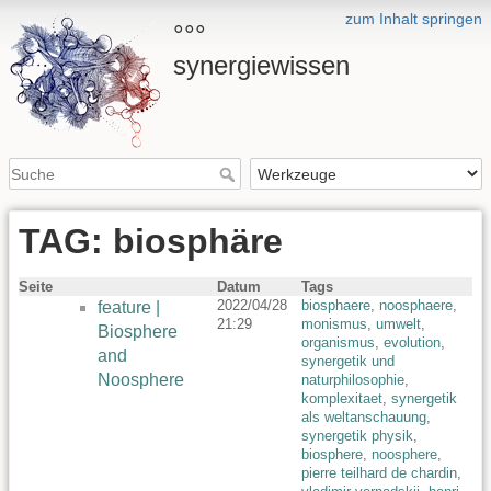
zum Inhalt springen
°°°
synergiewissen
TAG: biosphäre
Seite
Datum
Tags
2022/04/28
biosphaere
,
noosphaere
,
feature |
21:29
monismus
,
umwelt
,
Biosphere
organismus
,
evolution
,
and
synergetik und
Noosphere
naturphilosophie
,
komplexitaet
,
synergetik
als weltanschauung
,
synergetik physik
,
biosphere
,
noosphere
,
pierre teilhard de chardin
,