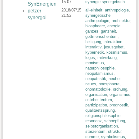
15:07
synergie synergetisch
SynEnergien
2018/07/15
all-einheit
,
anthropologie
,
petzer
21:52
synergetische
synergoi
anthropologie
,
architektur
,
biosphaere
,
energie
,
ganzes
,
ganzheit
,
gottmenschentum
,
heiligung
,
interaktion
interaktiv
,
jesusgebet
,
kybernetik
,
kosmismus
,
logos
,
mitwirkung
,
monismus
,
naturphilosophie
,
neopalamismus
,
neopatristik
,
neuheit
neues
,
noosphaere
,
onomatodoxie
,
ordnung
,
organisation
,
organismus
,
ostchristentum
,
partizipation
,
prognostik
,
qualitaetssprung
,
religionsphilosophie
,
resonanz
,
schoepfung
,
selbstorganisation
,
starzentum
,
struktur
,
summe
,
symbolismus
,