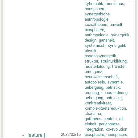
kybernetik
,
monismus
,
noosphaere
,
synergetische
anthropologie
,
sozialtheorie
,
umwelt
,
biosphaere
,
anthropologie
,
synergetik
design
,
ganzheit
,
systemisch
,
synergetik
physik
,
psychosynergetik
,
struktur
,
strukturbildung
,
musterbildung
,
transfer
,
emergenz
,
neurowissenschaft
,
autopoiesis
,
synontie
,
uebergang
,
patristik
,
ordnung
,
chaos-ordnung-
uebergang
,
ontologie
,
konkreativitaet
,
komplexitaetsreduktion
,
charisma
,
gottmenschentum
,
all-
einheit
,
perichorese
,
integration
,
ko-evolution
2022/03/16
biosphaere
,
noosphaere
,
feature |